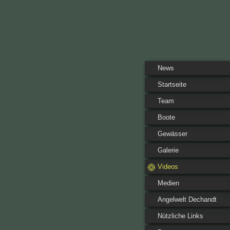
News
Startseite
Team
Boote
Gewässer
Galerie
Videos
Medien
Angelwelt Dechandt
Nützliche Links