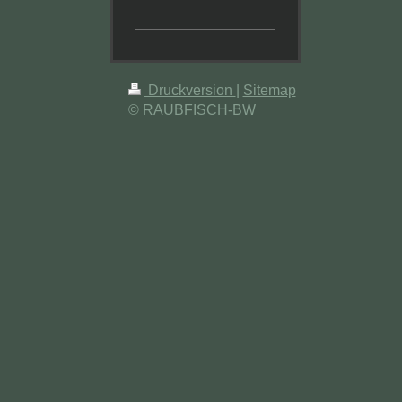
Druckversion
|
Sitemap
© RAUBFISCH-BW