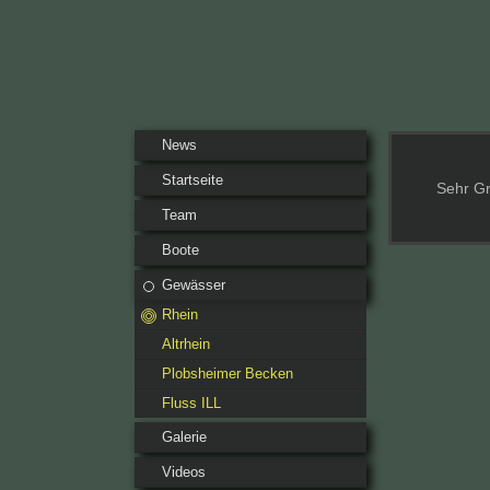
News
Startseite
Sehr G
Team
Boote
Gewässer
Rhein
Altrhein
Plobsheimer Becken
Fluss ILL
Galerie
Videos