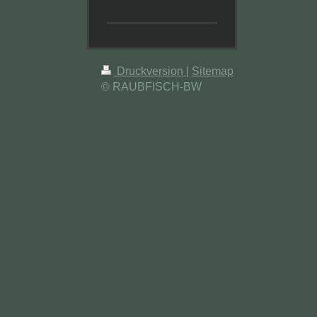
Druckversion
|
Sitemap
© RAUBFISCH-BW